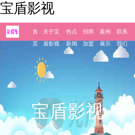
宝盾影视
首
关于宝
热点
招商
案例
联系
页
盾影视
新闻
加盟
展示
我们
宝盾影视