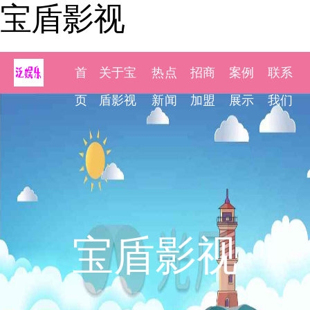
宝盾影视
首
关于宝
热点
招商
案例
联系
页
盾影视
新闻
加盟
展示
我们
宝盾影视